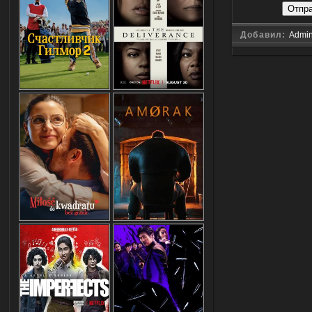
Отпр
Добавил:
Admi