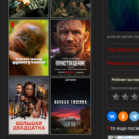
дома во время за
The film is r
Фильм
изъя
Рейтинг матер
Проголосовало
Ч
то еще посм