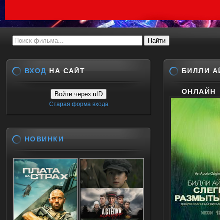
ВХОД
НА САЙТ
БИЛЛИ А
ОНЛАЙН
Войти через uID
Старая форма входа
НОВИНКИ