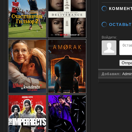
КОММЕН
ОСТАВЬТ
Войдите:
Отпр
Добавил:
Admi