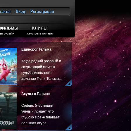
такты
Вход
Регистрация
ход
ТФИЛЬМЫ
КЛИПЫ
ть онлайн
смотреть онлайн
Единорог Тельма
Когда редкий розовый и
сверкающий момент
судьбы исполняет
желание Пони Тельмы...
Акулы в Париже
София, блестящий
ученый, узнает, что
глубоко в реке плавает
большая акула.