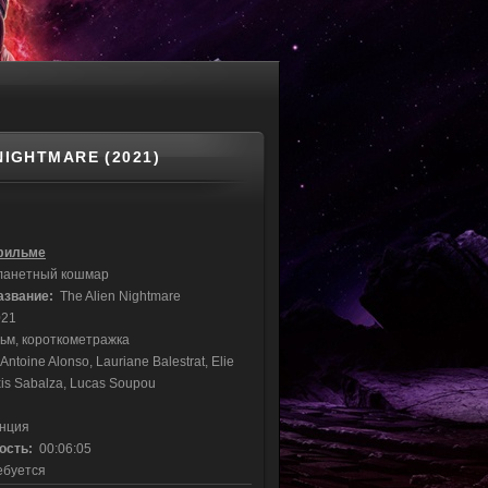
IGHTMARE (2021)
фильме
анетный кошмар
азвание:
The Alien Nightmare
21
м, короткометражка
ntoine Alonso, Lauriane Balestrat, Elie
xis Sabalza, Lucas Soupou
нция
ость:
00:06:05
буется