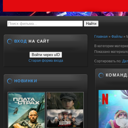
Главная
»
Файлы
» 
ВХОД
НА САЙТ
В категории матери
Показано материал
Войти через uID
Старая форма входа
Сортировать по
:
Да
КОМАНДА
НОВИНКИ