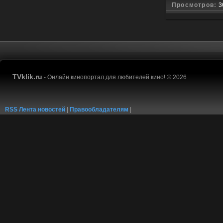
Просмотров:
3
TVklik.ru
- Онлайн кинопортал для любителей кино! © 2026
RSS Лента новостей
|
Правообладателям
|