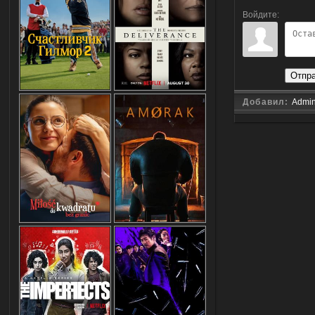
Войдите:
Отпр
Добавил:
Admi