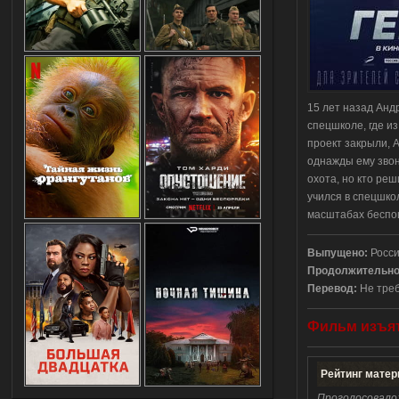
15 лет назад Анд
спецшколе, где и
проект закрыли, 
однажды ему звон
охота, но кто ре
учился в спецшко
масштабах беспощ
Выпущено
:
Росс
Продолжительно
Перевод:
Не тре
Фильм
изъя
Рейтинг матер
Проголосовало