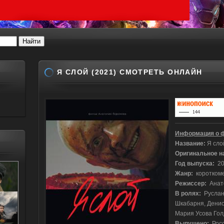
Я СЛОЙ (2021) СМОТРЕТЬ ОНЛАЙН
Информация о 
Название:
Я сло
Оригинальное н
Год выпуска:
20
Жанр:
короткоме
Режиссер:
Анат
В ролях:
Руслан 
Шкабарня, Денис
Мария Усова Гол
Выпущено:
Рос