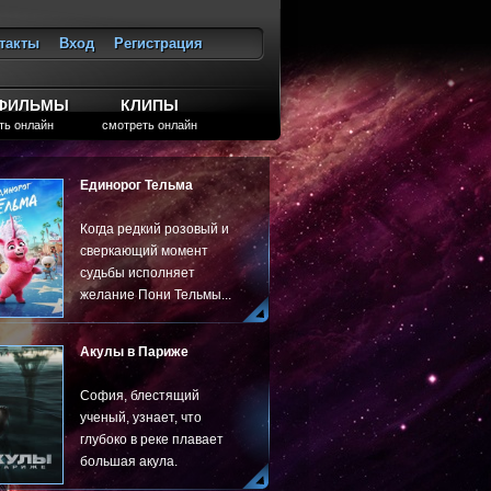
такты
Вход
Регистрация
ход
ТФИЛЬМЫ
КЛИПЫ
ть онлайн
смотреть онлайн
Единорог Тельма
Когда редкий розовый и
сверкающий момент
судьбы исполняет
желание Пони Тельмы...
Акулы в Париже
София, блестящий
ученый, узнает, что
глубоко в реке плавает
большая акула.