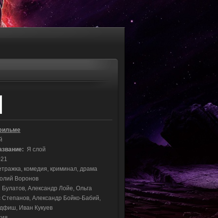
фильме
й
азвание:
Я слой
21
тражка, комедия, криминал, драма
олий Воронов
Булатов, Александр Лойе, Ольга
 Степанов, Александр Бойко-Бабий,
дфиш, Иван Кукуев
сия