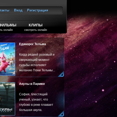
такты
Вход
Регистрация
ход
ТФИЛЬМЫ
КЛИПЫ
ть онлайн
смотреть онлайн
Единорог Тельма
Когда редкий розовый и
сверкающий момент
судьбы исполняет
желание Пони Тельмы...
Акулы в Париже
София, блестящий
ученый, узнает, что
глубоко в реке плавает
большая акула.