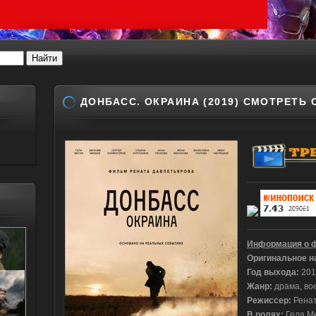
ДОНБАСС. ОКРАИНА (2019) СМОТРЕТЬ
Информация о 
Оригинальное н
Год выхода
:
201
Жанр
:
драма, во
Режиссер
:
Рена
В ролях
:
Гела Ме