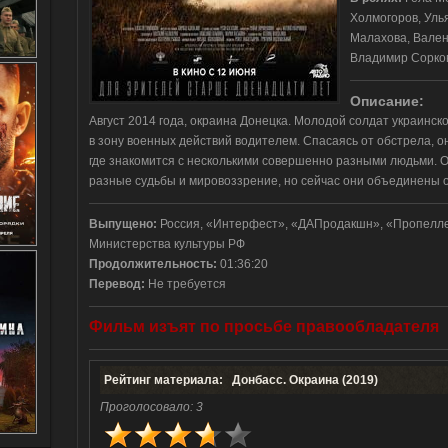
Холмогоров, Уль
Малахова, Вален
Владимир Сорко
Описание
:
Август 2014 года, окраина Донецка. Молодой солдат украинс
в зону военных действий водителем. Спасаясь от обстрела, о
где знакомится с несколькими совершенно разными людьми. О
разные судьбы и мировоззрение, но сейчас они объединены 
Выпущено
:
Россия, «Интерфест», «ДАПродакшн», «Пропелл
Министерства культуры РФ
Продолжительность
:
01:36:20
Перевод
:
Не требуется
Фильм
изъят
по
просьбе
правообладателя
Рейтинг материала: Донбасс. Окраина (2019)
Проголосовало:
3