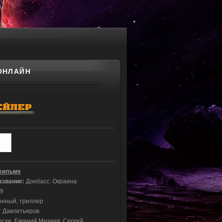
 ОНЛАЙН
фильме
азвание
:
Донбасс. Окраина
9
енный, триллер
т Давлетьяров
схи, Евгений Михеев, Сергей