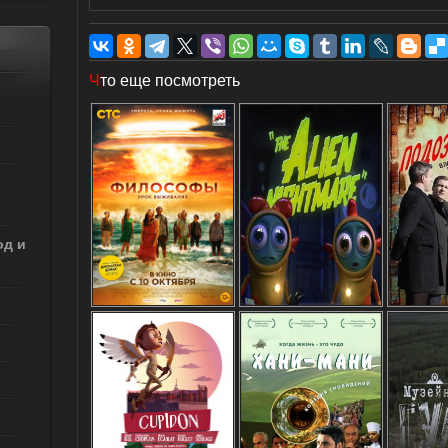
Ч
то еще посмотреть
од и