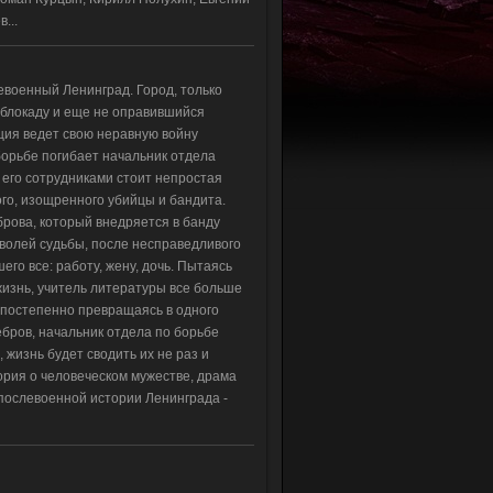
...
евоенный Ленинград. Город, только
блокаду и еще не оправившийся
иция ведет свою неравную войну
борьбе погибает начальник отдела
 его сотрудниками стоит непростая
ого, изощренного убийцы и бандита.
рова, который внедряется в банду
волей судьбы, после несправедливого
его все: работу, жену, дочь. Пытаясь
 жизнь, учитель литературы все больше
 постепенно превращаясь в одного
ебров, начальник отдела по борьбе
, жизнь будет сводить их не раз и
тория о человеческом мужестве, драма
послевоенной истории Ленинграда -