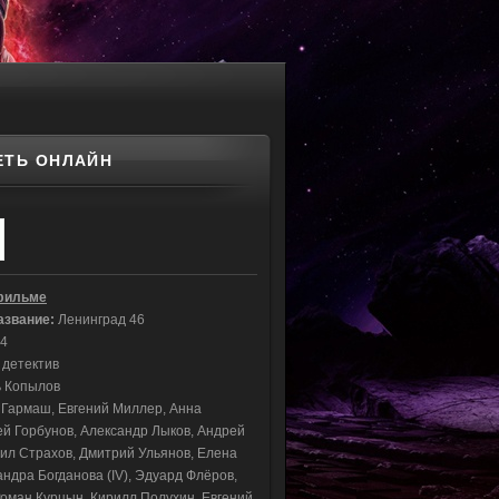
РЕТЬ ОНЛАЙН
фильме
азвание:
Ленинград 46
4
 детектив
ь Копылов
 Гармаш, Евгений Миллер, Анна
ей Горбунов, Александр Лыков, Андрей
ил Страхов, Дмитрий Ульянов, Елена
ндра Богданова (IV), Эдуард Флёров,
Роман Курцын, Кирилл Полухин, Евгений