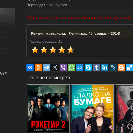
Перевод:
Не требуется
Сериал
изъят
по
просьбе
правообладателя
Рейтинг материала: Ленинград 46 (сериал) (2014)
Проголосовало:
15
од и
Ч
то еще посмотреть