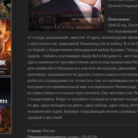
Леонов-Гладышев
Описание:
1946-й год. Посл
что переживший 
от голода, разрушений, смертей. И здесь ленинградская мил
с преступностью, накрывшей Ленинград после войны. В этой 
по борьбе с бандитизмом легендарный майор Кузьмин. Перед
задача - поймать неуловимую банду Вити Музыканта - жесток
Здесь начинается противостояние агента под прикрытием Реб
для поимки Вити Музыканта и учителя литературы Данилова, 
приговора, оказавшегося по другую сторону закона и потерявш
добиться справедливости, отомстить тем, кто исковеркал его
погружается в криминальный мир послевоенного Ленинграда,
из самых умных и опасных преступников. Ему противостоит Р
с бандитизмом. Когда-то случайно столкнув их в вагоне поезда
не два: одна женщина на двоих, одна любовь, один город. Ис
человеческих судеб, впервые открывающая многие страницы 
суровой и жестокой.
Страна:
Россия
Продолжительность:
серия ~ 00:45:00