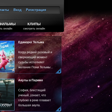
такты
Вход
Регистрация
ход
ТФИЛЬМЫ
КЛИПЫ
ть онлайн
смотреть онлайн
Единорог Тельма
Когда редкий розовый и
сверкающий момент
судьбы исполняет
желание Пони Тельмы...
Акулы в Париже
София, блестящий
ученый, узнает, что
глубоко в реке плавает
большая акула.