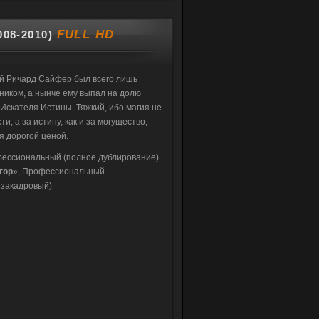
FULL HD
08-2010)
й Ричард Сайфер был всего лишь
ником, а нынче ему выпал на долю
Искателя Истины. Тяжкий, ибо магия не
и, а за истину, как и за могущество,
я дорогой ценой.
ессиональный (полное дублирование)
гор»
, Профессиональный
 закадровый)