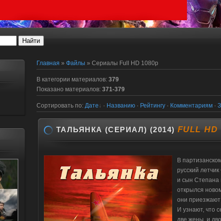
Главная
»
Файлы
» Сериалы Full HD 1080p
В категории материалов
:
379
Показано материалов
:
371-379
Сортировать по
:
Дате
·
Названию
·
Рейтингу
·
Комментариям
·
З
FULL HD
ТАЛЬЯНКА (СЕРИАЛ) (2014)
В партизанском
русский летчик
и сын Степана 
открылся новом
они приезжают 
И узнают, что 
две жены, и дв