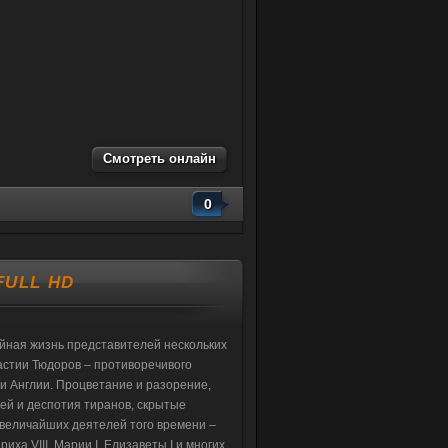
Смотреть онлайн
0
FULL HD
йная жизнь представителей нескольких
астии Тюдоров – противоречивого
и Англии. Процветание и разорение,
ей и деспотия тиранов, скрытые
величайших деятелей того времени –
нриха VIII, Марии I, Елизаветы I и многих