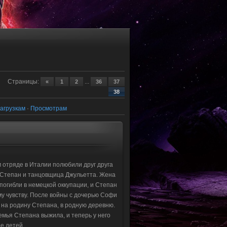
Страницы
:
...
«
1
2
36
37
38
агрузкам
·
Просмотрам
 отряде в Италии полюбили друг друга
 Степан и танцовщица Джульетта. Жена
погибли в немецкой оккупации, и Степан
у чувству. После войны с дочерью Софи
на родину Степана, в родную деревню.
семья Степана выжила, и теперь у него
ое детей.