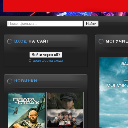
ВХОД
НА САЙТ
МОГУЧИЕ
Войти через uID
Старая форма входа
НОВИНКИ