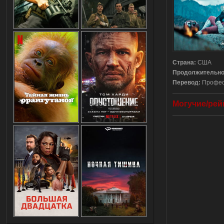
Страна:
США
Продолжительно
Перевод:
Профес
Могучие/рей