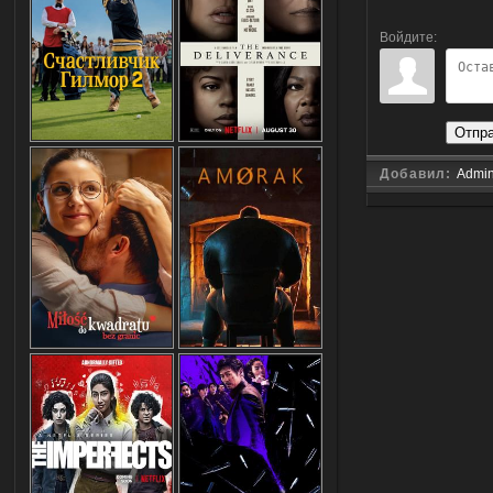
Войдите:
Отпр
Добавил:
Admi