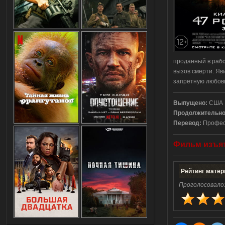
проданный в рабс
вызов смерти. Яв
запретную любов
Выпущено:
США
Продолжительно
Перевод:
Профес
Фильм
изъя
Рейтинг матер
Проголосовало