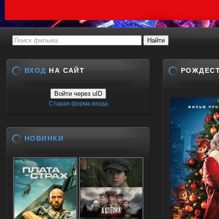
ВХОД
НА САЙТ
РОЖДЕСТ
Войти через uID
Старая форма входа
НОВИНКИ