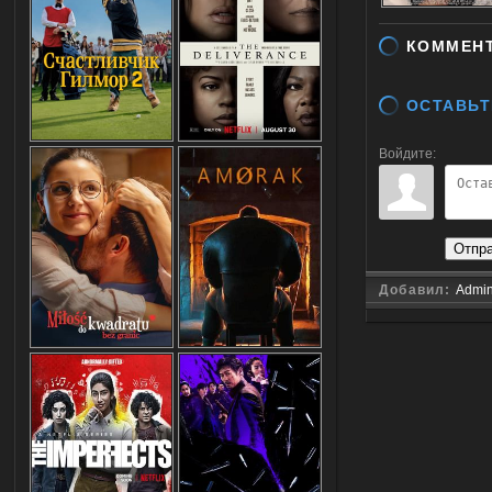
КОММЕН
ОСТАВЬТ
Войдите:
Отпр
Добавил:
Admi