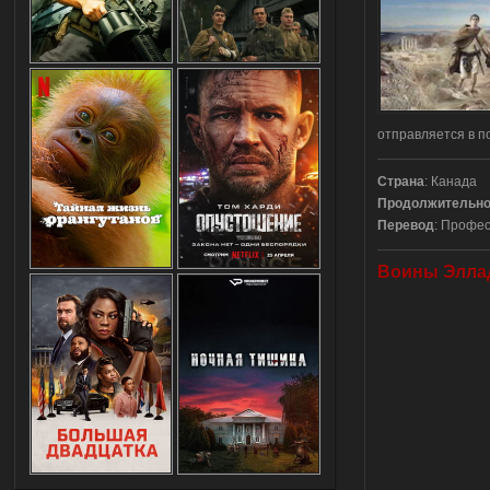
отправляется в п
Страна
: Канада
Продолжительно
Перевод
: Профе
Воины Эллад