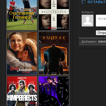
ОСТАВЬТ
Войдите:
Отпр
Добавил:
Admi