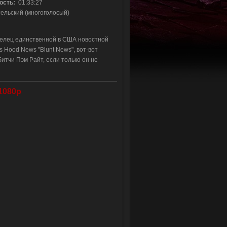
ость:
01:33:27
льский (многоголосый)
делец единственной в США новостной
 Hood News "Blunt News", вот-вот
итчи Пэм Райт, если только он не
1080p