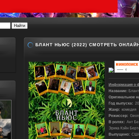
БЛАНТ НЬЮС (2022) СМОТРЕТЬ ОНЛАЙ
Информация о 
Название:
Блант
Оригинальное н
Год выпуска:
20
Жанр:
комедия
Режиссер:
Georg
В ролях:
Ант Бел
Эрика Кэйн Берто
Выпущено:
СШ