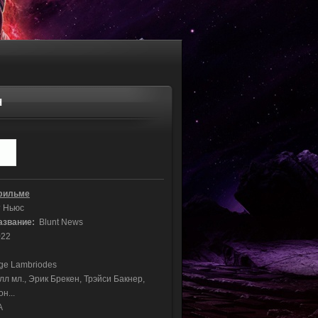
Н
фильме
 Ньюс
азвание:
Blunt News
22
e Lambriodes
л мл., Эрик Брекен, Трэйси Бакнер,
н...
А