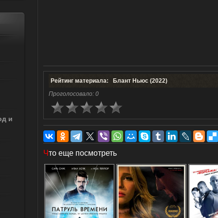
Рейтинг материала: Блант Ньюс (2022)
Проголосовало:
0
од и
Ч
то еще посмотреть