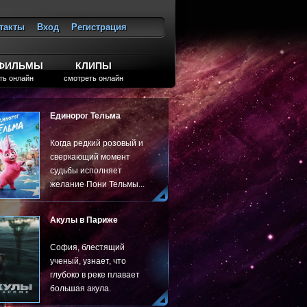
такты
Вход
Регистрация
ход
ТФИЛЬМЫ
КЛИПЫ
ть онлайн
смотреть онлайн
Единорог Тельма
Когда редкий розовый и
сверкающий момент
судьбы исполняет
желание Пони Тельмы...
Акулы в Париже
София, блестящий
ученый, узнает, что
глубоко в реке плавает
большая акула.