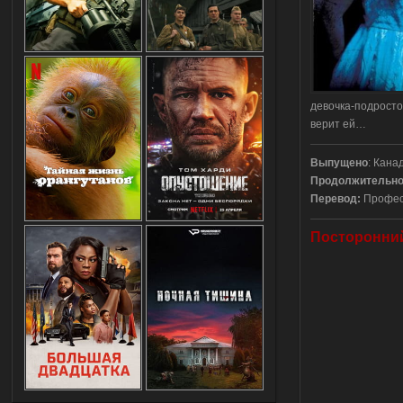
девочка-подросто
верит ей…
Выпущено
: Кана
Продолжительно
Перевод:
Професс
Посторонний