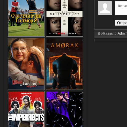
Отпр
Добавил:
Admi