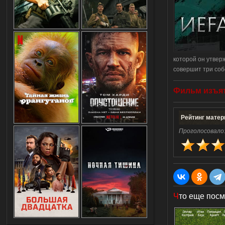
которой он утверж
совершит три соб
Фильм
изъя
Рейтинг матер
Проголосовало
Ч
то еще посм