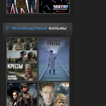
РЕКОМЕНДУЕМЫЕ
ФИЛЬМЫ