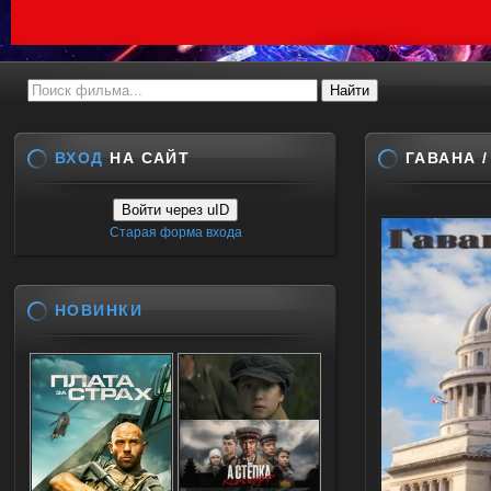
ВХОД
НА САЙТ
ГАВАНА 
Войти через uID
Старая форма входа
НОВИНКИ