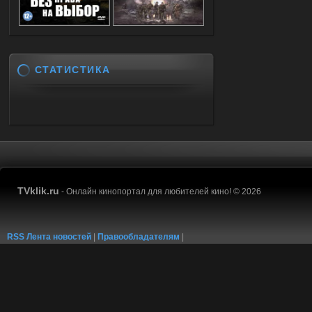
СТАТИСТИКА
TVklik.ru
- Онлайн кинопортал для любителей кино! © 2026
RSS Лента новостей
|
Правообладателям
|