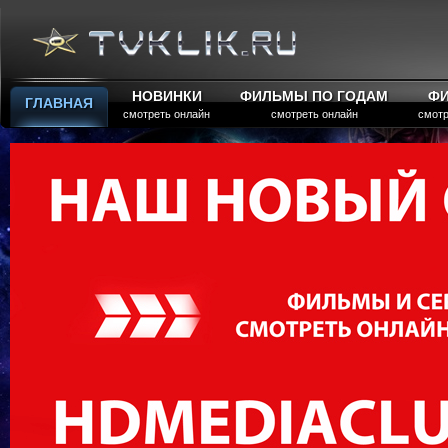
НОВИНКИ
ФИЛЬМЫ ПО ГОДАМ
Ф
ГЛАВНАЯ
смотреть онлайн
смотреть онлайн
смотр