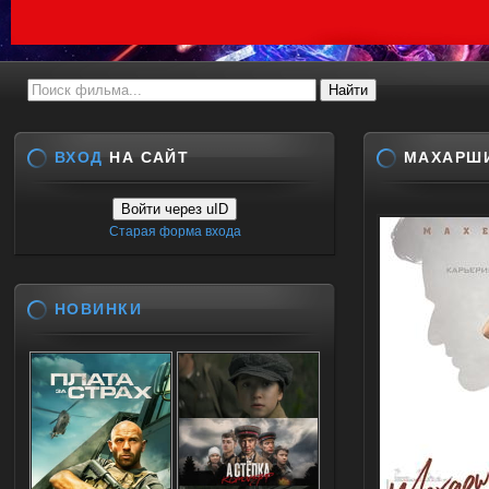
ВХОД
НА САЙТ
МАХАРШИ
Войти через uID
Старая форма входа
НОВИНКИ