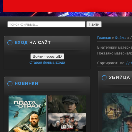
Главная
»
Файлы
» 
ВХОД
НА САЙТ
В категории матери
Показано материал
Войти через uID
Старая форма входа
Сортировать по
:
Да
УБИЙЦА 
НОВИНКИ