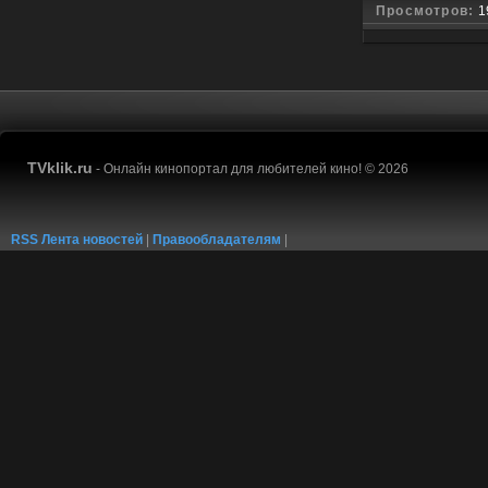
Просмотров:
1
TVklik.ru
- Онлайн кинопортал для любителей кино! © 2026
RSS Лента новостей
|
Правообладателям
|