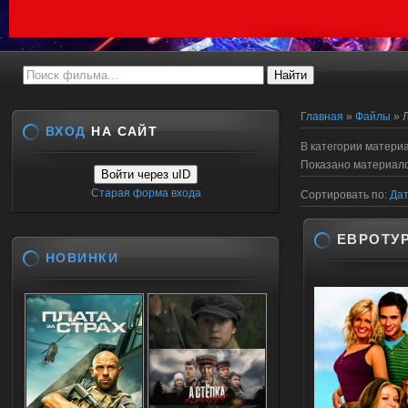
Главная
»
Файлы
» 
ВХОД
НА САЙТ
В категории матери
Показано материал
Войти через uID
Старая форма входа
Сортировать по
:
Да
ЕВРОТУР
НОВИНКИ