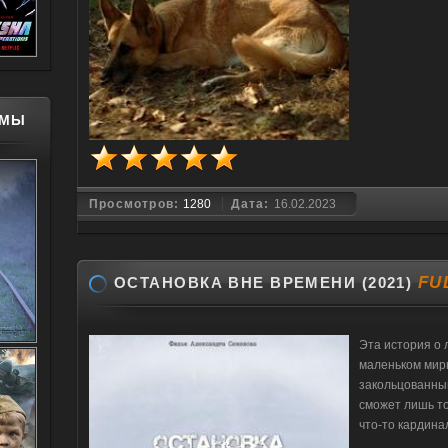
МЫ
Просмотров:
1280
Дата:
16.02.2023
FU
ОСТАНОВКА ВНЕ ВРЕМЕНИ (2021)
Эта история о 
маленьком мирк
закольцованный
сможет лишь то
что-то кардина