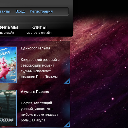
такты
Вход
Регистрация
ход
ТФИЛЬМЫ
КЛИПЫ
ть онлайн
смотреть онлайн
Единорог Тельма
Когда редкий розовый и
сверкающий момент
судьбы исполняет
желание Пони Тельмы...
Акулы в Париже
София, блестящий
ученый, узнает, что
глубоко в реке плавает
большая акула.