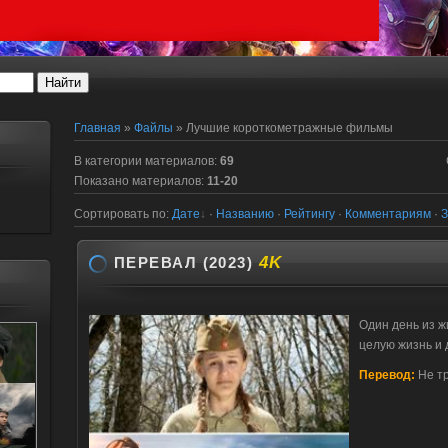
Главная
»
Файлы
» Лучшие короткометражные фильмы
В категории материалов
:
69
Показано материалов
:
11-20
Сортировать по
:
Дате
·
Названию
·
Рейтингу
·
Комментариям
·
З
4K
ПЕРЕВАЛ (2023)
Один день из ж
целую жизнь и 
Перевод:
Не т