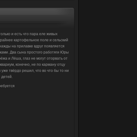
только и есть что пара еле живых
крайнее картофельное поле и сельский
днажды на прилавке вдруг появляется
ками. Два сына простого работяги Юры
ёжа и Лёша, глаз не могут оторвать от
квариум, конечно, не по карману отцу
 уже твёрдо решил, что во что бы то ни
 детей.
ребуется