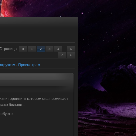
Страницы
:
...
«
1
2
3
4
6
7
»
агрузкам
·
Просмотрам
изни героини, в котором она проживает
даже больше...
ребуется