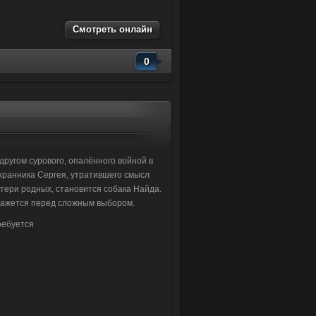
Смотреть онлайн
0
ругом сурового, опалённого войной в
хранника Сергея, утратившего смысл
тери родных, становится собака Найда.
окажется перед сложным выбором.
ребуется