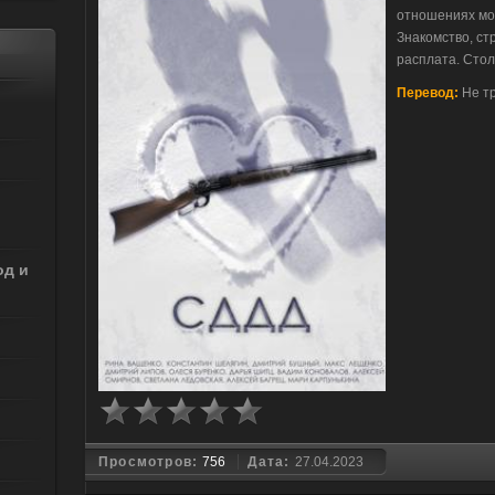
отношениях мо
Знакомство, ст
расплата. Стол
Перевод:
Не т
од и
Просмотров:
756
Дата:
27.04.2023