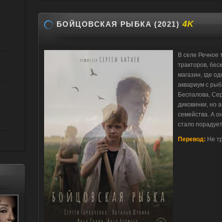
4K
БОЙЦОВСКАЯ РЫБКА (2021)
В селе Речное 
тракторов, бес
магазин, где о
аквариум с рыб
Беспалова, Сер
диковинки, но а
семейства. А он
стало порадует
Перевод:
Не т