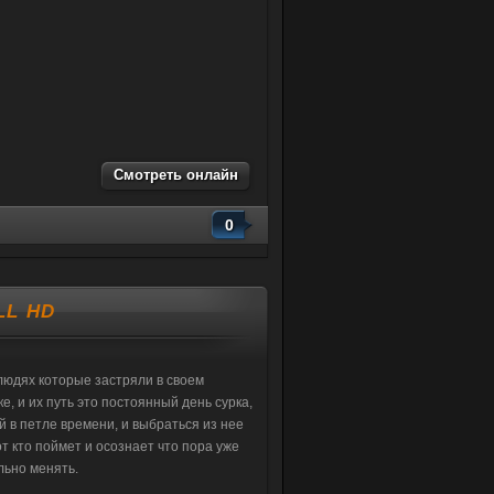
Смотреть онлайн
0
LL HD
людях которые застряли в своем
е, и их путь это постоянный день сурка,
 в петле времени, и выбраться из нее
т кто поймет и осознает что пора уже
льно менять.