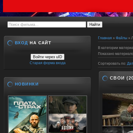
Главная
»
Файлы
» 
ВХОД
НА САЙТ
В категории матери
Показано материал
Войти через uID
Старая форма входа
Сортировать по
:
Да
СВОИ (20
НОВИНКИ