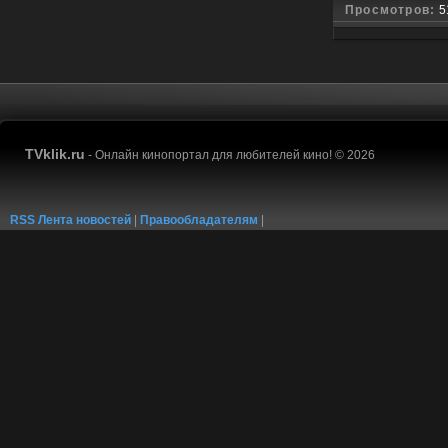
Просмотров:
5
TVklik.ru
- Онлайн кинопортал для любителей кино! © 2026
RSS Лента новостей
|
Правообладателям
|