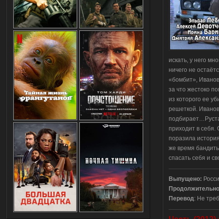
искать, у него мн
ничего не остаёт
«бомбит», Иванов
за что жестоко п
из которого ее у
решеткой. Иванов
подбирает…Рустам
приходит в себя. 
поразила история
же время бандиты
спасать себя и св
Выпущено:
Росси
Продолжительно
Перевод
: Не тре