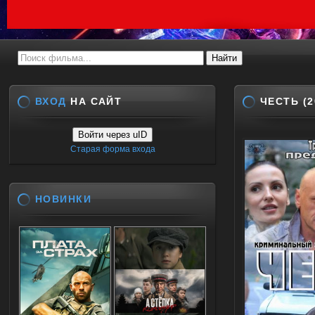
ВХОД
НА САЙТ
ЧЕСТЬ (
Войти через uID
Старая форма входа
НОВИНКИ