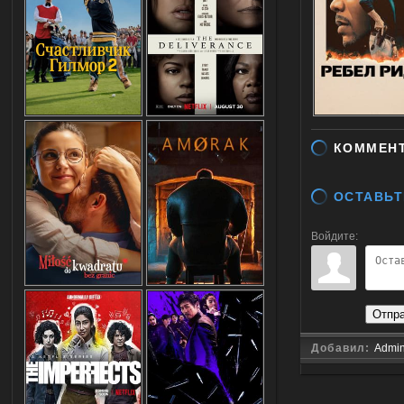
КОММЕН
ОСТАВЬТ
Войдите:
Отпр
Добавил:
Admi