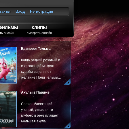
такты
Вход
Регистрация
ход
ТФИЛЬМЫ
КЛИПЫ
ть онлайн
смотреть онлайн
Единорог Тельма
Когда редкий розовый и
сверкающий момент
судьбы исполняет
желание Пони Тельмы...
Акулы в Париже
София, блестящий
ученый, узнает, что
глубоко в реке плавает
большая акула.