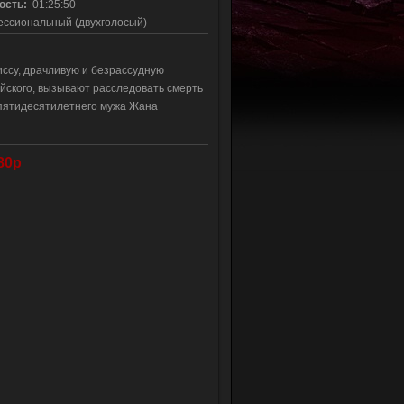
ость:
01:25:50
сиональный (двухголосый)
ссу, драчливую и безрассудную
ского, вызывают расследовать смерть
 пятидесятилетнего мужа Жана
80p