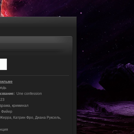
фильме
едь
азвание:
Une confession
23
драма, криминал
 Фийер
ерра, Катрин Фро, Диана Руксель,
нция