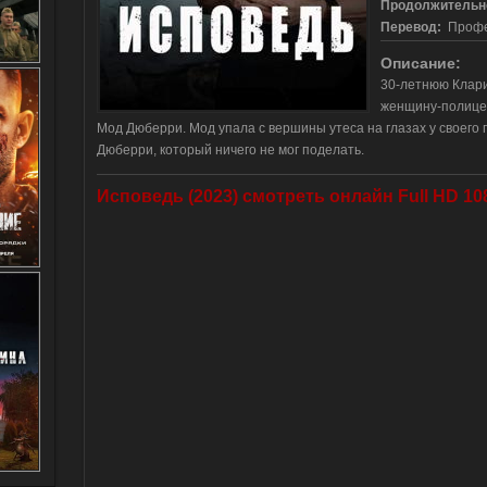
Продолжительн
Перевод:
Профес
Описание:
30-летнюю Клари
женщину-полицей
Мод Дюберри. Мод упала с вершины утеса на глазах у своего
Дюберри, который ничего не мог поделать.
Исповедь (2023) смотреть онлайн Full HD 10